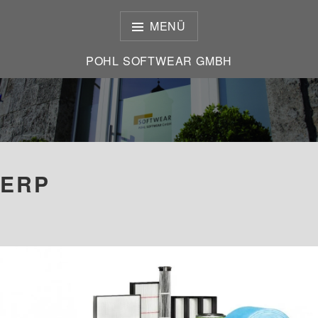
Zum
Inhalt
MENÜ
springen
POHL SOFTWEAR GMBH
POHL SOFTWEAR GMBH
ERP