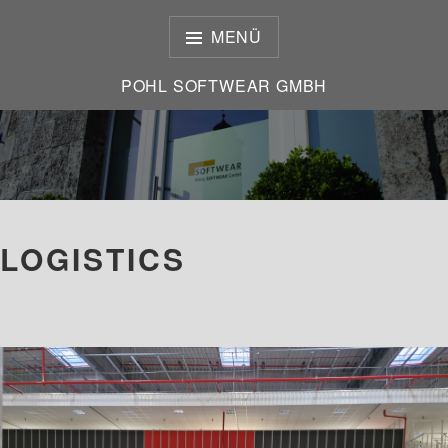
Zum
Inhalt
MENÜ
springen
POHL SOFTWEAR GMBH
POHL SOFTWEAR GMBH
LOGISTICS