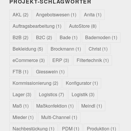
PROJEKT-SCHLAGWÖRTER
AKL
(2)
Angebotswesen
(1)
Anita
(1)
Auftragsbearbeitung
(1)
AutoStore
(8)
B2B
(2)
B2C
(2)
Bade
(1)
Bademoden
(1)
Bekleidung
(5)
Brockmann
(1)
Christ
(1)
eCommerce
(3)
ERP
(3)
Filtertechnik
(1)
FTB
(1)
Giesswein
(1)
Kommissionierung
(2)
Konfigurator
(1)
Lager
(3)
Logistics
(7)
Logistik
(3)
Maß
(1)
Maßkonfektion
(1)
Meindl
(1)
Mieder
(1)
Multi-Channel
(1)
Nachbestückung
(1)
PDM
(1)
Produktion
(1)