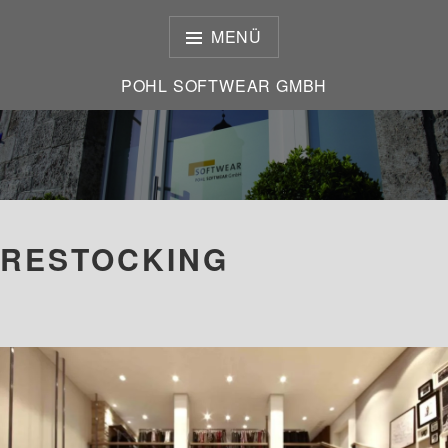
Zum
Inhalt
MENÜ
springen
POHL SOFTWEAR GMBH
POHL SOFTWEAR GMBH
RESTOCKING