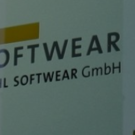
PO
SOFT
GM