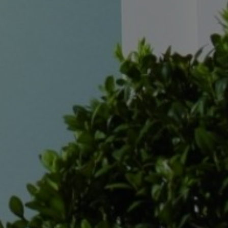
HL
WEAR
BH