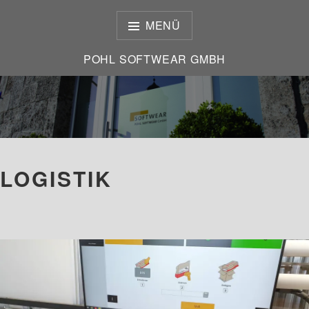
Zum
Inhalt
MENÜ
springen
POHL SOFTWEAR GMBH
POHL SOFTWEAR GMBH
LOGISTIK