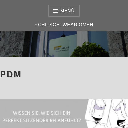
Zum
Inhalt
MENÜ
springen
POHL SOFTWEAR GMBH
POHL SOFTWEAR GMBH
PDM