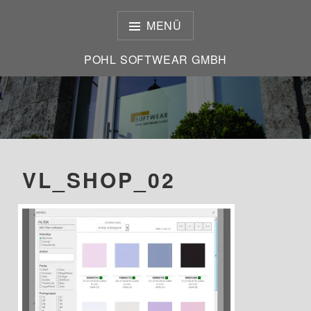
Zum
Inhalt
MENÜ
springen
POHL SOFTWEAR GMBH
POHL SOFTWEAR GMBH
VL_SHOP_02