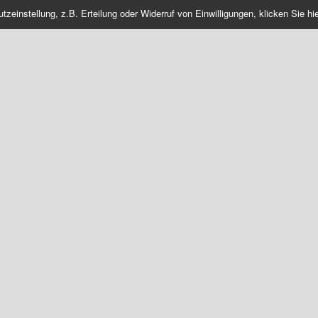
einstellung, z.B. Erteilung oder Widerruf von Einwilligungen, klicken Sie hie
WEAR