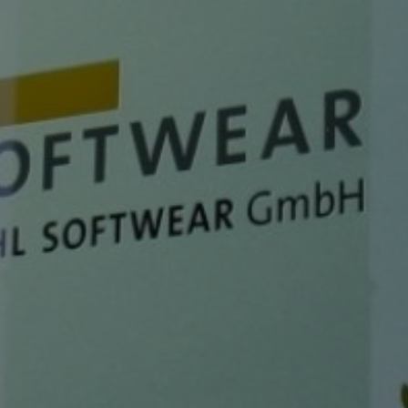
PO
SOFT
GM