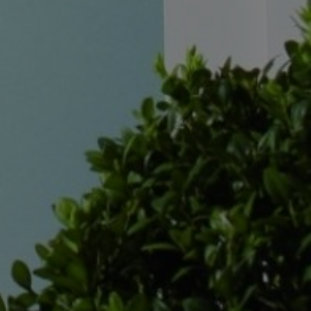
HL
WEAR
BH