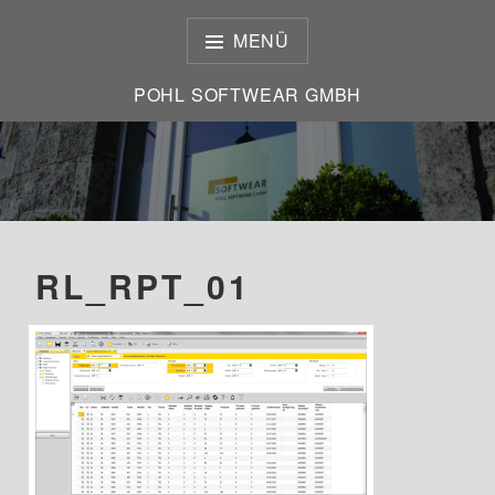
Zum
Inhalt
MENÜ
springen
POHL SOFTWEAR GMBH
POHL SOFTWEAR GMBH
RL_RPT_01