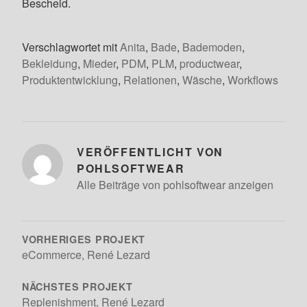
Bescheid.
Verschlagwortet mit
Anita
,
Bade
,
Bademoden
,
Bekleidung
,
Mieder
,
PDM
,
PLM
,
productwear
,
Produktentwicklung
,
Relationen
,
Wäsche
,
Workflows
VERÖFFENTLICHT VON
POHLSOFTWEAR
Alle Beiträge von pohlsoftwear anzeigen
BEITRAGSNAVIGATION
VORHERIGES PROJEKT
eCommerce, René Lezard
NÄCHSTES PROJEKT
Replenishment, René Lezard