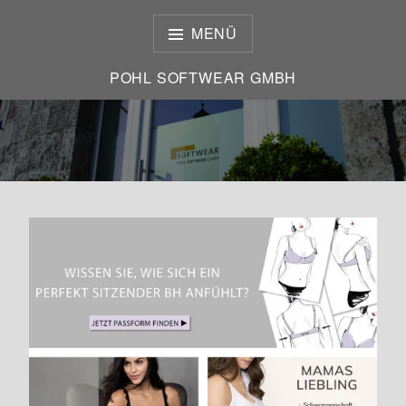
Zum
Inhalt
MENÜ
springen
POHL SOFTWEAR GMBH
POHL SOFTWEAR GMBH