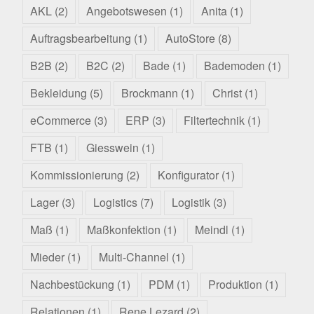
AKL
(2)
Angebotswesen
(1)
Anita
(1)
Auftragsbearbeitung
(1)
AutoStore
(8)
B2B
(2)
B2C
(2)
Bade
(1)
Bademoden
(1)
Bekleidung
(5)
Brockmann
(1)
Christ
(1)
eCommerce
(3)
ERP
(3)
Filtertechnik
(1)
FTB
(1)
Giesswein
(1)
Kommissionierung
(2)
Konfigurator
(1)
Lager
(3)
Logistics
(7)
Logistik
(3)
Maß
(1)
Maßkonfektion
(1)
Meindl
(1)
Mieder
(1)
Multi-Channel
(1)
Nachbestückung
(1)
PDM
(1)
Produktion
(1)
Relationen
(1)
Rene Lezard
(2)