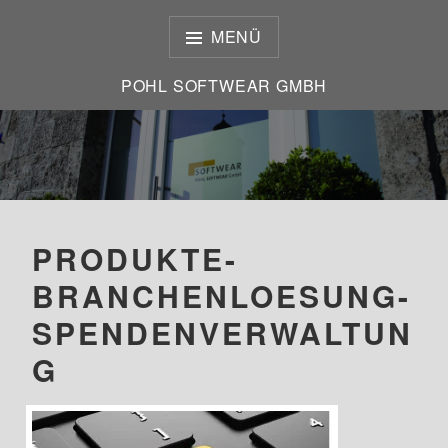
Zum
Inhalt
MENÜ
springen
POHL SOFTWEAR GMBH
POHL SOFTWEAR GMBH
PRODUKTE-
BRANCHENLOESUNG-
SPENDENVERWALTUN
G