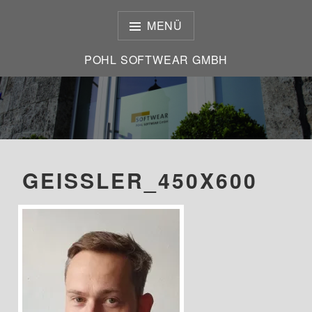
Zum
Inhalt
MENÜ
springen
POHL SOFTWEAR GMBH
POHL SOFTWEAR GMBH
GEISSLER_450X600