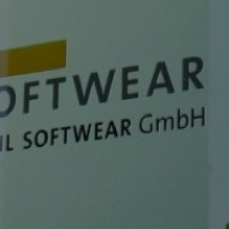
PO
SOFT
GM