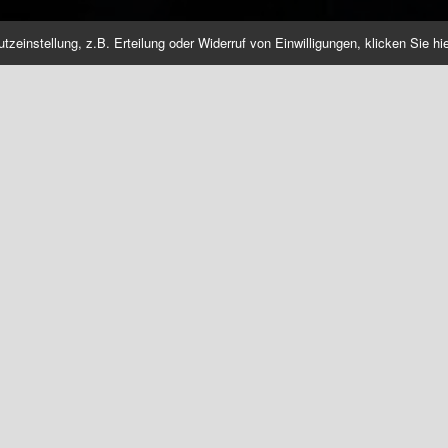
einstellung, z.B. Erteilung oder Widerruf von Einwilligungen, klicken Sie hie
ERP_06_KOMMBELEG