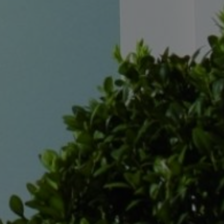
HL
WEAR
BH