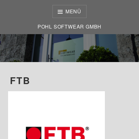
Zum
Inhalt
MENÜ
springen
POHL SOFTWEAR GMBH
POHL SOFTWEAR GMBH
FTB